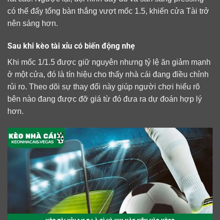
có thể đẩy tổng bàn thắng vượt mốc 1.5, khiến cửa Tài trở
nên sáng hơn.
Sau khi kèo tài xỉu có biến động nhẹ
Khi mốc 1/1.5 được giữ nguyên nhưng tỷ lệ ăn giảm mạnh
ở một cửa, đó là tín hiệu cho thấy nhà cái đang điều chỉnh
rủi ro. Theo dõi sự thay đổi này giúp người chơi hiểu rõ
bên nào đang được đỡ giá từ đó đưa ra dự đoán hợp lý
hơn.