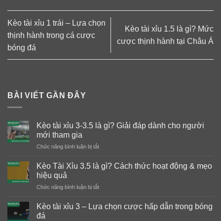
Kèo tài xỉu 1 trái – Lựa chọn
Kèo tài xỉu 1.5 là gì? Mức
thịnh hành trong cá cược
cược thịnh hành tại Châu Á
bóng đá
BÀI VIẾT GẦN ĐÂY
Kèo tài xỉu 3-3.5 là gì? Giải đáp dành cho người
mới tham gia
Chức năng bình luận bị tắt
ở
Kèo
tài
Kèo Tài Xỉu 3.5 là gì? Cách thức hoạt động & mẹo
xỉu
hiệu quả
3-
Chức năng bình luận bị tắt
ở
3.5
Kèo
là
Tài
Kèo tài xỉu 3 – Lựa chọn cược hấp dẫn trong bóng
gì?
Xỉu
Giải
đá
3.5