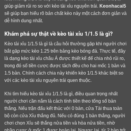
giúp giảm rủi ro so với kèo tài xỉu nguyên trái.
Keonhacai5
sẽ giúp bạn hiểu rõ bản chất kèo này một cách đơn giản và
dễ hình dung nhất.
Khám phá sự thật về kèo tài xỉu 1/1.5 là gì?
Kèo tài xỉu 1/1.5 là gì là câu hỏi thường gặp khi người chơi
bắt gặp mức kèo 1.25 trên bảng kèo bóng đá. Thực tế, đây
là dạng kèo tài xỉu châu Á được thiết kế để chia nhỏ rủi ro,
trong đó số tiền cược được tách đều cho hai mốc 1 bàn và
1.5 bàn. Chính cách chia này khiến kèo 1/1.5 khác biệt so
với các kèo tài xỉu nguyên trái quen thuộc.
Khi tìm hiểu kèo tài xỉu 1/1.5 là gì, điều quan trọng nhất
người chơi cần nắm là cách tính tiền theo tổng số bàn
thắng. Nếu trận đấu kết thúc với 0 bàn, cửa Tài thua toàn
bộ còn cửa Xỉu thắng đủ. Nếu có đúng 1 bàn thắng, người
chơi chọn Xỉu sẽ thắng nửa tiền và hòa nửa tiền, nhờ
phần cược ở mốc 1 được hoàn lại. Ngược lại, từ 2 bàn trở