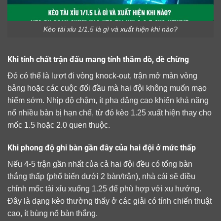
Kèo tài xỉu 1/1.5 là gì và xuất hiện khi nào?
Khi tính chất trận đấu mang tính thăm dò, dè chừng
Đó có thể là lượt đi vòng knock-out, trận mở màn vòng
bảng hoặc các cuộc đối đầu mà hai đội không muốn mạo
hiểm sớm. Nhịp độ chậm, ít pha dâng cao khiến khả năng
nổ nhiều bàn bị hạn chế, từ đó kèo 1.25 xuất hiện thay cho
mốc 1.5 hoặc 2.0 quen thuộc.
Khi phong độ ghi bàn gần đây của hai đội ở mức thấp
Nếu 4-5 trận gần nhất của cả hai đội đều có tổng bàn
thắng thấp (phổ biến dưới 2 bàn/trận), nhà cái sẽ điều
chỉnh mốc tài xỉu xuống 1.25 để phù hợp với xu hướng.
Đây là dạng kèo thường thấy ở các giải có tính chiến thuật
cao, ít bùng nổ bàn thắng.