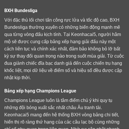
BXH Bundesliga
Với đặc thù lối chơi tấn công rực lửa và tốc độ cao, BXH
Bundesliga thường xuyên có những biến động mạnh mẽ
qua từng vòng đấu kịch tính. Tại Keonhacai5, người hâm
mộ sẽ được cung cấp bảng xếp hạng giải đấu này một
cách liên tục và chính xác nhất, đảm bảo không bỏ lỡ bất
kỳ sự thay đổi quan trọng nào trong suốt mùa giải. Từ cuộc
đua giành chiếc đĩa bạc danh giá đến cuộc chiến trụ hạng
khốc liệt, mọi dữ liệu về điểm số và hiệu số đều được cập
nhật kịp thời.
Bảng xếp hạng Champions League
Champions League luôn là tâm điểm chú ý khi quy tụ
những đội bóng xuất sắc nhất châu Âu tranh tài.
Keonhacai5 mang đến hệ thống BXH vòng bảng chi tiết,
hiển thị rõ ràng thứ hạng của các câu lạc bộ cùng những