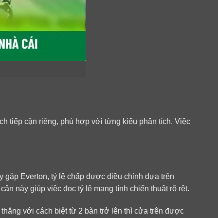
 tiếp cận riêng, phù hợp với từng kiểu phân tích. Việc
ty gặp Everton, tỷ lệ chấp được điều chỉnh dựa trên
 này giúp việc đọc tỷ lệ mang tính chiến thuật rõ rệt.
hắng với cách biệt từ 2 bàn trở lên thì cửa trên được