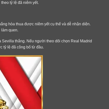
theo tỷ lệ đã niêm yết.
thắng hòa thua được niêm yết cụ thể và dễ nhận diện.
ễ làm quen.
à Sevilla thắng. Nếu người theo dõi chọn Real Madrid
c tỷ lệ đã công bố từ đầu.