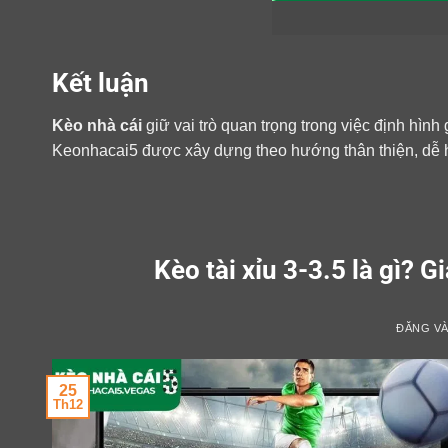
Kết luận
Kèo nhà cái
giữ vai trò quan trọng trong việc định hình
Keonhacai5 được xây dựng theo hướng thân thiện, dễ hi
Kèo tài xỉu 3-3.5 là gì? 
ĐĂNG V
25
Th12