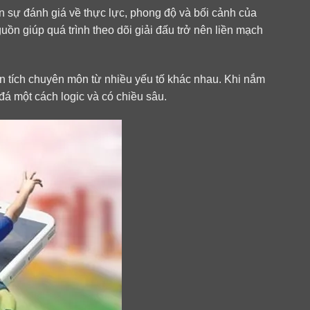
ện sự đánh giá về thực lực, phong độ và bối cảnh của
uồn giúp quá trình theo dõi giải đấu trở nên liền mạch
ân tích chuyên môn từ nhiều yếu tố khác nhau. Khi nắm
đá một cách logic và có chiều sâu.