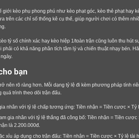
ế giới kèo phụ phong phú như kèo phạt góc, kèo thẻ phạt hay k
 trên các chỉ số thống kê cụ thể, giúp người chơi có thêm nhiề
ng.
èo tỷ số chính xác hay kèo hiệp 1/toàn trận cũng luôn thu hút s
ơi phải có khả năng phân tích tâm lý và chiến thuật nhạy bén. H
 ngày.
 cho bạn
 trở nên rõ ràng hơn. Mỗi dạng tỷ lệ đi kèm phương pháp tính ri
quá trình theo dõi trận đấu.
gia nhân với tỷ lệ chấp tương ứng: Tiền nhận = Tiền cược × Tỷ 
am gia nhân với tỷ lệ thắng đã công bố: Tiền nhận = Tiền cược
nhận là 2.200.000đ.
 hoặc xỉu áp dụng cho trận đấu: Tiền nhận = Tiền cược × Tỷ lệ t