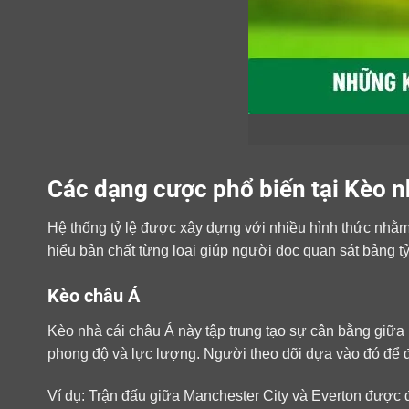
Các dạng cược phổ biến tại Kèo n
Hệ thống tỷ lệ được xây dựng với nhiều hình thức nhằm 
hiểu bản chất từng loại giúp người đọc quan sát bảng tỷ
Kèo châu Á
Kèo nhà cái châu Á này tập trung tạo sự cân bằng giữa h
phong độ và lực lượng. Người theo dõi dựa vào đó để đá
Ví dụ: Trận đấu giữa Manchester City và Everton được đư