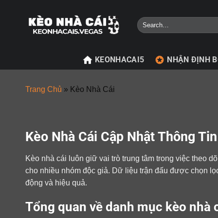
Bỏ
qua
nội
dung
KEONHACAI5
NHẬN ĐỊNH 
Trang Chủ
»
Kèo Nhà Cái
Kèo Nhà Cái Cập Nhật Thông Tin
Kèo nhà cái
luôn giữ vai trò trung tâm trong việc theo dõ
cho nhiều nhóm độc giả. Dữ liệu trận đấu được chọn lọc
động và hiệu quả.
Tổng quan về danh mục kèo nhà 