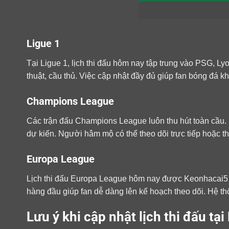
Ligue 1
Tại Ligue 1, lịch thi đấu hôm nay tập trung vào PSG, Ly
thuật, cầu thủ. Việc cập nhật đầy đủ giúp fan bóng đá k
Champions League
Các trận đấu Champions League luôn thu hút toàn cầu. L
dự kiến. Người hâm mộ có thể theo dõi trực tiếp hoặc 
Europa League
Lịch thi đấu Europa League hôm nay được Keonhacai5 cậ
hàng đầu giúp fan dễ dàng lên kế hoạch theo dõi. Hệ th
Lưu ý khi cập nhật lịch thi đấu tạ