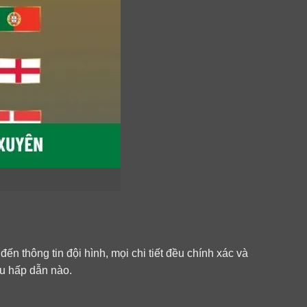
n thông tin đội hình, mọi chi tiết đều chính xác và
cầu hấp dẫn nào.