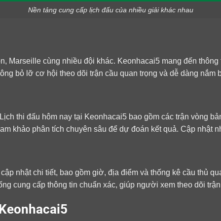
Nền tảng cung cấp lịch đấu của nhiều giải khác nhau
on, Marseille cùng nhiều đội khác. Keonhacai5 mang đến thông ti
hông bỏ lỡ cơ hội theo dõi trận cầu quan trọng và dễ dàng nắm b
ịch thi đấu hôm nay tại Keonhacai5 bao gồm các trận vòng bảng
tham khảo phân tích chuyên sâu để dự đoán kết quả. Cập nhật n
p nhật chi tiết, bao gồm giờ, địa điểm và thống kê cầu thủ qu
ống cung cấp thông tin chuẩn xác, giúp người xem theo dõi trậ
i Keonhacai5