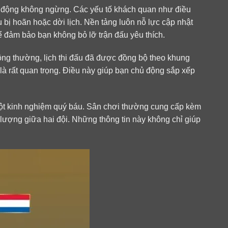
iến động không ngừng. Các yếu tố khách quan như điều
ấu bị hoãn hoặc dời lịch. Nền tảng luôn nỗ lực cập nhật
để đảm bảo bạn không bỏ lỡ trận đấu yêu thích.
ông thường, lịch thi đấu đã được đồng bộ theo khung
 là rất quan trọng. Điều này giúp bạn chủ động sắp xếp
là một kinh nghiệm quý báu. Sân chơi thường cung cấp kèm
 lượng giữa hai đội. Những thông tin này không chỉ giúp