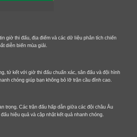
n giờ thi đấu, địa điểm và các dữ liệu phân tích chiến
ắt diễn biến mùa giải.
, tứ kết với giờ thi đấu chuẩn xác, sân đấu và đội hình
hanh chóng giúp bạn không bỏ lỡ trận cầu đỉnh cao.
an trọng. Các trận đấu hấp dẫn giữa các đội châu Âu
n đấu hiệu quả và cập nhật kết quả nhanh chóng.