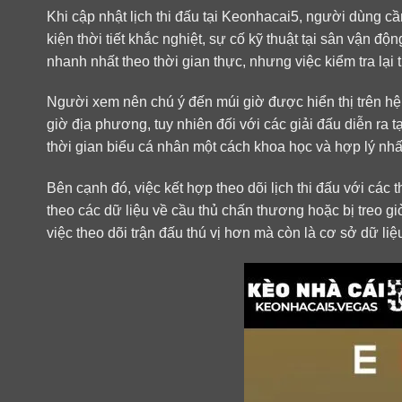
Khi cập nhật lịch thi đấu tại Keonhacai5, người dùng c
kiện thời tiết khắc nghiệt, sự cố kỹ thuật tại sân vận đ
nhanh nhất theo thời gian thực, nhưng việc kiểm tra lại
Người xem nên chú ý đến múi giờ được hiển thị trên hệ
giờ địa phương, tuy nhiên đối với các giải đấu diễn ra 
thời gian biểu cá nhân một cách khoa học và hợp lý nhấ
Bên cạnh đó, việc kết hợp theo dõi lịch thi đấu với các
theo các dữ liệu về cầu thủ chấn thương hoặc bị treo g
việc theo dõi trận đấu thú vị hơn mà còn là cơ sở dữ l