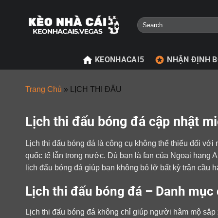
Bỏ
qua
nội
dung
KEONHACAI5
NHẬN ĐỊNH 
Trang Chủ
»
LỊCH THI ĐẤU
Lịch thi đấu bóng đá cập nhật mi
Lịch thi đấu bóng đá là công cụ không thể thiếu đối với 
quốc tế lẫn trong nước. Dù bạn là fan của Ngoại hạng An
lịch đấu bóng đá giúp bạn không bỏ lỡ bất kỳ trận cầu 
Lịch thi đấu bóng đá – Danh mục 
Lịch thi đấu bóng đá không chỉ giúp người hâm mộ sắp