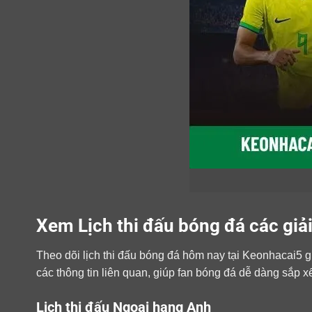
Xem Lịch thi đấu bóng đá các giả
Theo dõi lịch thi đấu bóng đá hôm nay tại Keonhacai5 gi
các thông tin liên quan, giúp fan bóng đá dễ dàng sắp x
Lịch thi đấu Ngoại hạng Anh