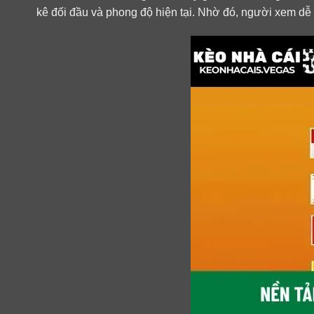
kê đối đầu và phong độ hiện tại. Nhờ đó, người xem dễ d