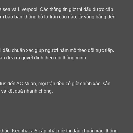
sea và Liverpool. Các thông tin giờ thi đấu được cập
ảm bảo bạn không bỏ lỡ trận cầu nào, từ vòng bảng đến
thi đấu chuẩn xác giúp người hâm mộ theo dõi trực tiếp.
an đưa ra quyết định theo dõi thông minh.
ntus đến AC Milan, mọi trận đều có giờ chính xác, sân
n và kết quả nhanh chóng.
khác. Keonhacai5 cập nhật giờ thi đấu chuẩn xác, thống