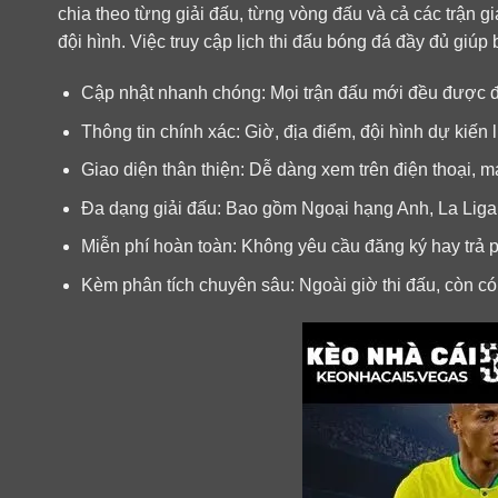
chia theo từng giải đấu, từng vòng đấu và cả các trận g
đội hình. Việc truy cập lịch thi đấu bóng đá đầy đủ giú
Cập nhật nhanh chóng: Mọi trận đấu mới đều được đư
Thông tin chính xác: Giờ, địa điểm, đội hình dự kiến
Giao diện thân thiện: Dễ dàng xem trên điện thoại, má
Đa dạng giải đấu: Bao gồm Ngoại hạng Anh, La Liga, 
Miễn phí hoàn toàn: Không yêu cầu đăng ký hay trả phí
Kèm phân tích chuyên sâu: Ngoài giờ thi đấu, còn có