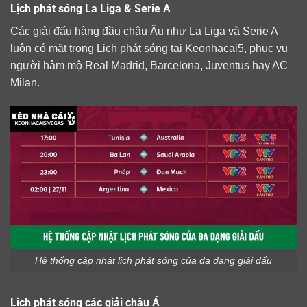
Lịch phát sóng La Liga & Serie A
Các giải đấu hàng đầu châu Âu như La Liga và Serie A
luôn có mặt trong Lịch phát sóng tại Keonhacai5, phục vụ
người hâm mộ Real Madrid, Barcelona, Juventus hay AC
Milan.
Hệ thống cập nhật lịch phát sóng của đa dạng giải đấu
Lịch phát sóng các giải châu Á