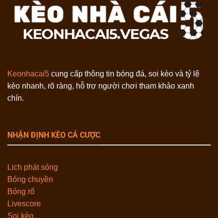
Keonhacai5
cung cấp thông tin bóng đá, soi kèo và tỷ lệ
kèo nhanh, rõ ràng, hỗ trợ người chơi tham khảo xanh
chín.
NHẬN ĐỊNH KÈO CÁ CƯỢC
Lịch phát sóng
Bóng chuyền
Bóng rổ
Livescore
Soi kèo