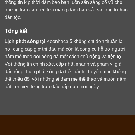
thông tin kịp thời đảm bảo bạn luôn sẵn sàng cổ vũ cho
những trận cầu rực lửa mang đậm bản sắc và lòng tự hào
dân tộc.
Tổng kết
Lịch phát sóng
tại Keonhacai5 không chỉ đơn thuần là
nơi cung cấp giờ thi đấu mà còn là công cụ hỗ trợ người
hâm mộ theo dõi bóng đá một cách chủ động và tiện lợi.
Với thông tin chính xác, cập nhật nhanh và phạm vi giải
đấu rộng, Lịch phát sóng đã trở thành chuyên mục không
thể thiếu đối với những ai đam mê thể thao và muốn nắm
bắt trọn vẹn từng trận đấu hấp dẫn mỗi ngày.