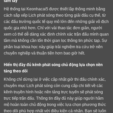
tầm tay
Hệ thống tại Keonhacai5 được thiết lập thông minh bằng
cách sắp xếp Lịch phát sóng theo từng giải đấu cụ thể, từ
các đấu trường quốc tế quy mô lớn đến những giải vô địch
quốc gia nhỏ hơn. Chỉ với vài thao tác đơn giản, người
xem có thể dễ dàng xác định chính xác trận đấu mình quan
tâm mà không cần tốn thời gian lọc thông tin phức tạp. Sự
phân loại khoa học này giúp trải nghiệm tra cứu trở nên
chuyên nghiệp và thuận tiện hơn bao giờ hết.
Hiển thị đầy đủ kênh phát sóng chủ động lựa chọn nền
tảng theo dõi
Không chỉ dừng lại ở việc cập nhật giờ thi đấu chính xác,
chuyên mục Lịch phát sóng còn cung cấp chi tiết về các
kênh truyền hình hoặc nền tảng trực tuyến sẽ phát sóng
trực tiếp trận đấu. Thông tin đầy đủ này giúp người hâm
mộ hoàn toàn chủ động trong việc lựa chọn phương thức
theo dõi phù hợp nhất với điều kiện cá nhân. Bạn sẽ luôn