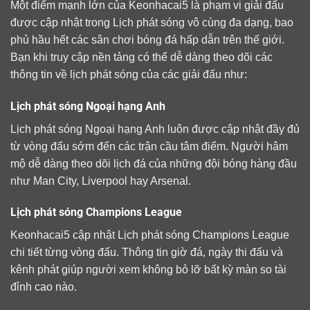
Một điểm mạnh lớn của Keonhacai5 là phạm vi giải đấu
được cập nhật trong Lịch phát sóng vô cùng đa dạng, bao
phủ hầu hết các sân chơi bóng đá hấp dẫn trên thế giới.
Bạn khi truy cập nền tảng có thể dễ dàng theo dõi các
thông tin về lịch phát sóng của các giải đấu như:
Lịch phát sóng Ngoại hạng Anh
Lịch phát sóng Ngoại hạng Anh luôn được cập nhật đầy đủ
từ vòng đấu sớm đến các trận cầu tâm điểm. Người hâm
mộ dễ dàng theo dõi lịch đá của những đội bóng hàng đầu
như Man City, Liverpool hay Arsenal.
Lịch phát sóng Champions League
Keonhacai5 cập nhật Lịch phát sóng Champions League
chi tiết từng vòng đấu. Thông tin giờ đá, ngày thi đấu và
kênh phát giúp người xem không bỏ lỡ bất kỳ màn so tài
đỉnh cao nào.