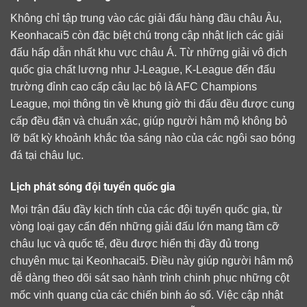
Không chỉ tập trung vào các giải đấu hàng đầu châu Âu,
Keonhacai5 còn đặc biệt chú trọng cập nhật lịch các giải
đấu hấp dẫn nhất khu vực châu Á. Từ những giải vô địch
quốc gia chất lượng như J-League, K-League đến đấu
trường đỉnh cao cấp câu lạc bộ là AFC Champions
League, mọi thông tin về khung giờ thi đấu đều được cung
cấp đều đặn và chuẩn xác, giúp người hâm mộ không bỏ
lỡ bất kỳ khoảnh khắc tỏa sáng nào của các ngôi sao bóng
đá tại châu lục.
Lịch phát sóng đội tuyển quốc gia
Mọi trận đấu đầy kịch tính của các đội tuyển quốc gia, từ
vòng loại gay cấn đến những giải đấu lớn mang tầm cỡ
châu lục và quốc tế, đều được hiển thị đầy đủ trong
chuyên mục tại Keonhacai5. Điều này giúp người hâm mộ
dễ dàng theo dõi sát sao hành trình chinh phục những cột
mốc vinh quang của các chiến binh áo số. Việc cập nhật