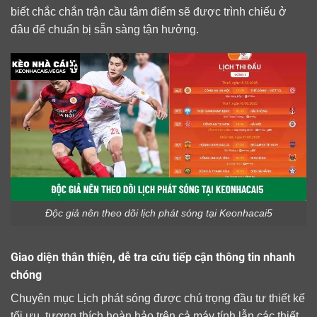
biết chắc chắn trận cầu tâm điểm sẽ được trình chiếu ở
đâu để chuẩn bị sẵn sàng tận hưởng.
Độc giả nên theo dõi lịch phát sóng tại Keonhacai5
Giao diện thân thiện, dễ tra cứu tiếp cận thông tin nhanh
chóng
Chuyên mục Lịch phát sóng được chú trọng đầu tư thiết kế
tối ưu, tương thích hoàn hảo trên cả máy tính lẫn các thiết