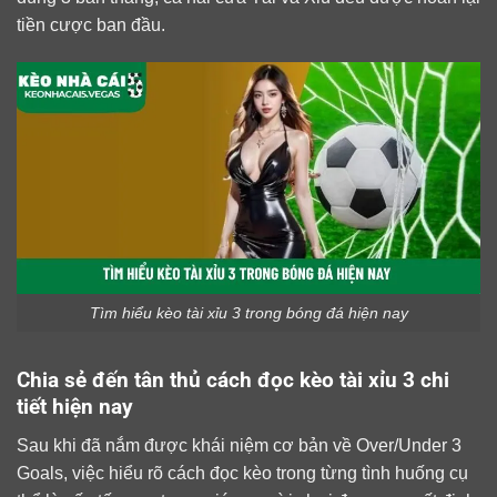
tiền cược ban đầu.
Tìm hiểu kèo tài xỉu 3 trong bóng đá hiện nay
Chia sẻ đến tân thủ cách đọc kèo tài xỉu 3 chi
tiết hiện nay
Sau khi đã nắm được khái niệm cơ bản về Over/Under 3
Goals, việc hiểu rõ cách đọc kèo trong từng tình huống cụ