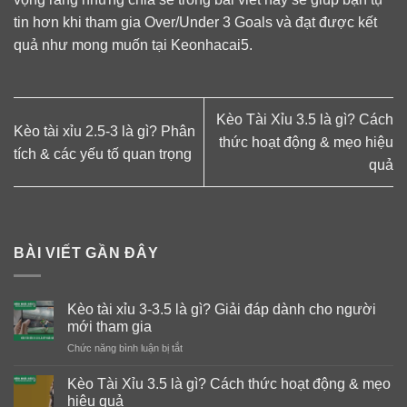
tin hơn khi tham gia Over/Under 3 Goals và đạt được kết
quả như mong muốn tại Keonhacai5.
Kèo Tài Xỉu 3.5 là gì? Cách
Kèo tài xỉu 2.5-3 là gì? Phân
thức hoạt động & mẹo hiệu
tích & các yếu tố quan trọng
quả
BÀI VIẾT GẦN ĐÂY
Kèo tài xỉu 3-3.5 là gì? Giải đáp dành cho người
mới tham gia
Chức năng bình luận bị tắt
ở
Kèo
tài
Kèo Tài Xỉu 3.5 là gì? Cách thức hoạt động & mẹo
xỉu
hiệu quả