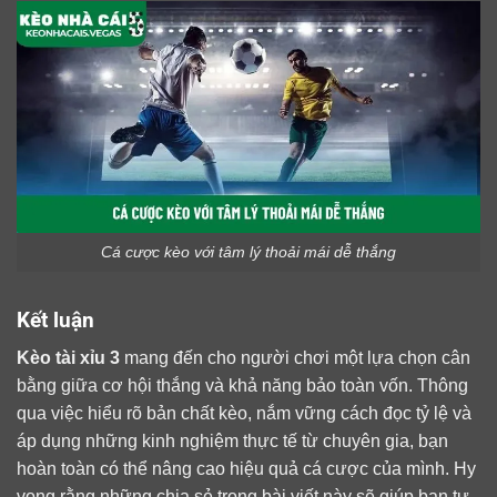
Cá cược kèo với tâm lý thoải mái dễ thắng
Kết luận
Kèo tài xỉu 3
mang đến cho người chơi một lựa chọn cân
bằng giữa cơ hội thắng và khả năng bảo toàn vốn. Thông
qua việc hiểu rõ bản chất kèo, nắm vững cách đọc tỷ lệ và
áp dụng những kinh nghiệm thực tế từ chuyên gia, bạn
hoàn toàn có thể nâng cao hiệu quả cá cược của mình. Hy
vọng rằng những chia sẻ trong bài viết này sẽ giúp bạn tự