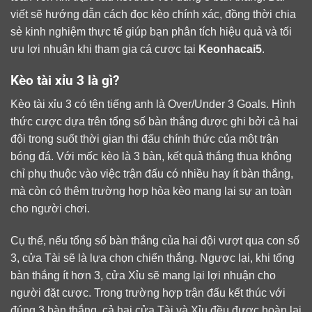
viết sẽ hướng dẫn cách đọc kèo chính xác, đồng thời chia
sẻ kinh nghiệm thực tế giúp bạn phân tích hiệu quả và tối
ưu lợi nhuận khi tham gia cá cược tại
Keonhacai5
.
Kèo tài xỉu 3 là gì?
Kèo tài xỉu 3 có tên tiếng anh là Over/Under 3 Goals. Hình
thức cược dựa trên tổng số bàn thắng được ghi bởi cả hai
đội trong suốt thời gian thi đấu chính thức của một trận
bóng đá. Với mốc kèo là 3 bàn, kết quả thắng thua không
chỉ phụ thuộc vào việc trận đấu có nhiều hay ít bàn thắng,
mà còn có thêm trường hợp hòa kèo mang lại sự an toàn
cho người chơi.
Cụ thể, nếu tổng số bàn thắng của hai đội vượt qua con số
3, cửa Tài sẽ là lựa chọn chiến thắng. Ngược lại, khi tổng
bàn thắng ít hơn 3, cửa Xỉu sẽ mang lại lợi nhuận cho
người đặt cược. Trong trường hợp trận đấu kết thúc với
đúng 3 bàn thắng, cả hai cửa Tài và Xỉu đều được hoàn lại