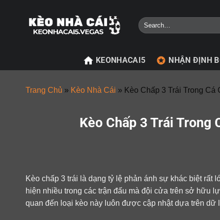
Bỏ
qua
nội
dung
KEONHACAI5
NHẬN ĐỊNH 
Trang Chủ
»
Kèo Nhà Cái
»
Kèo Chấp 3 Trái Trong Cá
Kèo Chấp 3 Trái Trong 
Kèo chấp 3 trái
là dạng tỷ lệ phản ánh sự khác biệt rất 
hiện nhiều trong các trận đấu mà đội cửa trên sở hữu l
quan đến loại kèo này luôn được cập nhật dựa trên dữ l