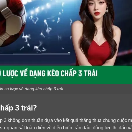
n sơ lược về dạng kèo chấp 3 trái
hấp 3 trái?
ấp 3 không đơn thuần dựa vào kết quả thắng thua chung cuộc m
ự quan sát toàn diện về diễn biến trận đấu, động lực thi đấu v