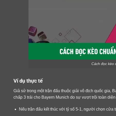
Cách đọc kèo c
Ví dụ thực tế
Giả sử trong một trận đấu thuộc giải vô địch quốc gia,
chấp 3 trái cho Bayern Munich do sự vượt trội toàn diện
Nếu trận đấu kết thúc với tỷ số 5-1, người chọn cửa t