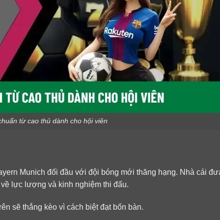
huẩn từ cao thủ dành cho hội viên
 Bayern Munich đối đầu với đội bóng mới thăng hạng. Nhà cái đư
 về lực lượng và kinh nghiệm thi đấu.
rên sẽ thắng kèo vì cách biệt đạt bốn bàn.