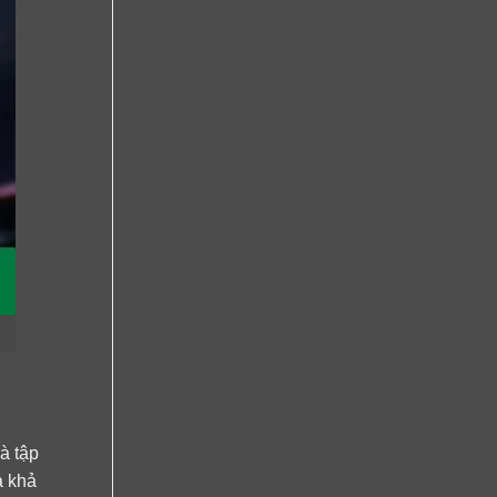
đầu
tư
thắng
lớn
à tập
à khả