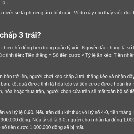
 lại.
a dưới sẽ là phương án chính xác. Ví dụ này cho thấy việc đọc
chấp 3 trái?
ời chơi chủ động hơn trong quản lý vốn. Nguyên tắc chung là số 
c tính tiền: Tiền thắng = Số tiền cược × Tỷ lệ ăn kèo; Tiền nhậ
n bàn trở lên, người chơi kèo chấp 3 trái thắng kèo và nhận đầy
a bàn, kết quả được tính là hòa kèo và tiền cược được hoàn trả
n, hòa hoặc thua trận, người chọn cửa trên sẽ mất toàn bộ số ti
 với tỷ lệ 0.90. Nếu trận đấu kết thúc với tỷ số 4-0, tiền thắng 
1.900.000 đồng. Nếu tỷ số là 3-0, người chơi nhận lại đúng 1.00
ộ số tiền cược 1.000.000 đồng sẽ bị mất.