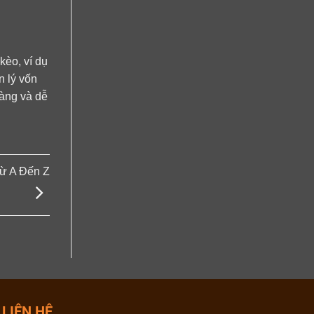
kèo, ví dụ
n lý vốn
ràng và dễ
Từ A Đến Z
LIÊN HỆ