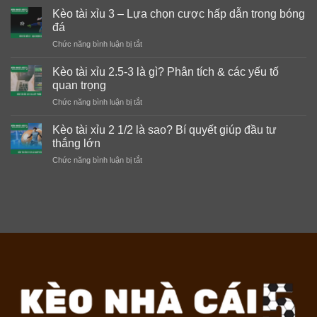
là
Tài
Kèo tài xỉu 3 – Lựa chọn cược hấp dẫn trong bóng
gì?
Xỉu
Giải
đá
3.5
đáp
Chức năng bình luận bị tắt
ở
là
dành
Kèo
gì?
cho
tài
Kèo tài xỉu 2.5-3 là gì? Phân tích & các yếu tố
Cách
người
xỉu
thức
quan trọng
mới
3
hoạt
tham
Chức năng bình luận bị tắt
ở
–
động
gia
Kèo
Lựa
&
tài
Kèo tài xỉu 2 1/2 là sao? Bí quyết giúp đầu tư
chọn
mẹo
xỉu
cược
thắng lớn
hiệu
2.5-
hấp
quả
Chức năng bình luận bị tắt
ở
3
dẫn
Kèo
là
trong
tài
gì?
bóng
xỉu
Phân
đá
2
tích
1/2
&
là
các
sao?
yếu
Bí
tố
quyết
quan
giúp
trọng
đầu
tư
thắng