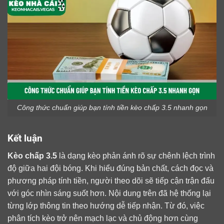
Công thức chuẩn giúp bạn tính tiền kèo chấp 3.5 nhanh gọn
Kết luận
Kèo chấp 3.5
là dạng kèo phản ánh rõ sự chênh lệch trình
độ giữa hai đội bóng. Khi hiểu đúng bản chất, cách đọc và
phương pháp tính tiền, người theo dõi sẽ tiếp cận trận đấu
với góc nhìn sáng suốt hơn. Nội dung trên đã hệ thống lại
từng lớp thông tin theo hướng dễ tiếp nhận. Từ đó, việc
phân tích kèo trở nên mạch lạc và chủ động hơn cùng