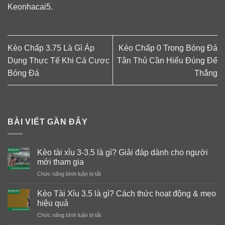
Keonhacai5.
Kèo Chấp 3.75 Là Gì Áp
Kèo Chấp 0 Trong Bóng Đá
Dụng Thực Tế Khi Cá Cược
Tân Thủ Cần Hiểu Đúng Để
Bóng Đá
Thắng
BÀI VIẾT GẦN ĐÂY
Kèo tài xỉu 3-3.5 là gì? Giải đáp dành cho người
mới tham gia
Chức năng bình luận bị tắt
ở
Kèo
tài
Kèo Tài Xỉu 3.5 là gì? Cách thức hoạt động & mẹo
xỉu
hiệu quả
3-
Chức năng bình luận bị tắt
ở
3.5
Kèo