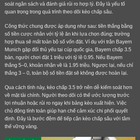
soát ngân sách và đánh giá rủi ro hợp lý. Đây là yếu tố
quan trọng trong quá trình theo dõi kèo chấp sâu.
Công thức chung được áp dụng như sau: tiền thắng bằng
số tiền cược nhân với tỷ lệ ăn khi lựa chọn đúng; trường
hợp thua sẽ mất toàn bộ số vốn đặt. Ví dụ với trận Bayern
Munich gặp đối thủ yếu tại cúp quốc gia, Bayern chấp 3.5
bàn, người chơi đặt 1 triệu với tỷ lệ 0.95. Nếu Bayern
thắng 5–0, khoản nhận về là 1.95 triệu. Ngược lại, nếu chỉ
thắng 3 – 0, toàn bộ số tiền đặt sẽ không được hoàn lại.
Qua cách tính này, kèo chấp 3.5 trở nên dễ kiểm soát hơn
về mặt tài chính. Người theo dõi có thể ước lượng trước
lợi nhuận hoặc rủi ro ngay khi bảng kèo xuất hiện. Việc
chủ động tính toán giúp hạn chế cảm xúc chi phối quyết
định. Đây là bước đệm để tiếp cận kèo chấp sâu với tâm
thế vững vàng.